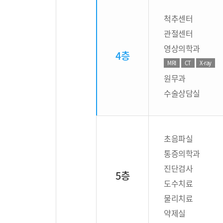
척추센터
관절센터
영상의학과
4층
MRI
CT
X-ray
원무과
수술상담실
초음파실
통증의학과
진단검사
5층
도수치료
물리치료
약제실