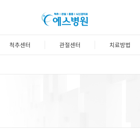
예
스
병
원
척추센터
관절센터
치료방법