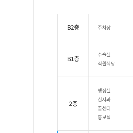
B2층
주차장
수술실
B1층
직원식당
행정실
심사과
2층
콜센터
홍보실