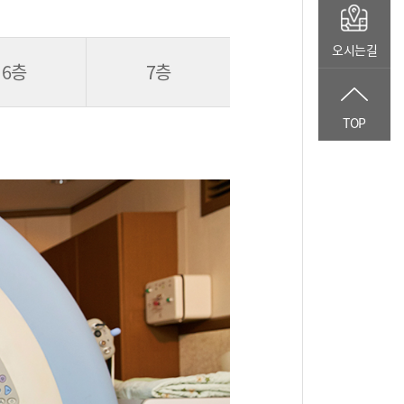
오시는길
6층
7층
TOP